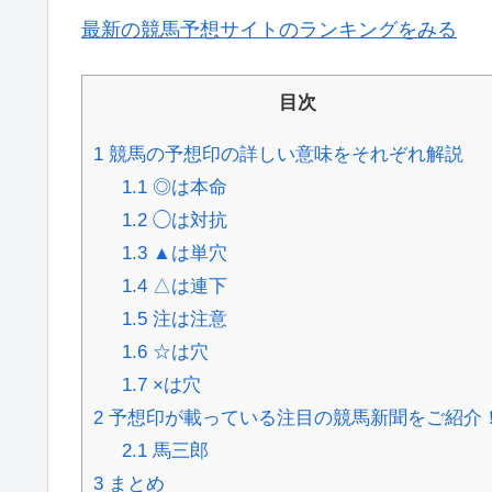
最新の競馬予想サイトのランキングをみる
目次
1
競馬の予想印の詳しい意味をそれぞれ解説
1.1
◎は本命
1.2
◯は対抗
1.3
▲は単穴
1.4
△は連下
1.5
注は注意
1.6
☆は穴
1.7
×は穴
2
予想印が載っている注目の競馬新聞をご紹介
2.1
馬三郎
3
まとめ