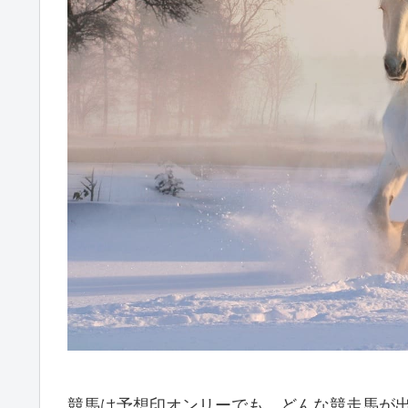
競馬は予想印オンリーでも、どんな競走馬が