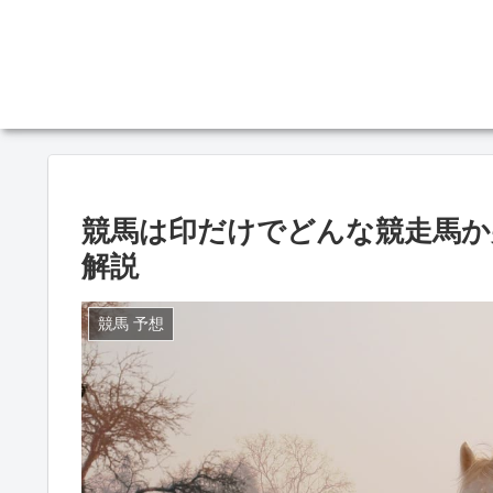
競馬は印だけでどんな競走馬か
解説
競馬 予想