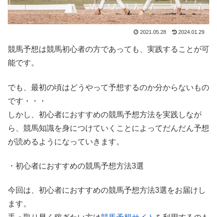
2021.05.28
2024.01.29
競馬予想は競馬初心者の方であっても、実践することが可
能です。
でも、最初の頃はどうやって予想するのか分からないもの
です・・・
しかし、初心者におすすめの競馬予想方法を実践しなが
ら、競馬知識を身につけていくことによってだんだん予想
が読めるようになっていきます。
・初心者におすすめの競馬予想方法3選
今回は、初心者におすすめの競馬予想方法3選をお届けし
ます。