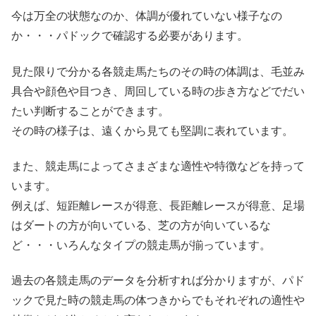
今は万全の状態なのか、体調が優れていない様子なの
か・・・パドックで確認する必要があります。
見た限りで分かる各競走馬たちのその時の体調は、毛並み
具合や顔色や目つき、周回している時の歩き方などでだい
たい判断することができます。
その時の様子は、遠くから見ても堅調に表れています。
また、競走馬によってさまざまな適性や特徴などを持って
います。
例えば、短距離レースが得意、長距離レースが得意、足場
はダートの方が向いている、芝の方が向いているな
ど・・・いろんなタイプの競走馬が揃っています。
過去の各競走馬のデータを分析すれば分かりますが、パド
ックで見た時の競走馬の体つきからでもそれぞれの適性や