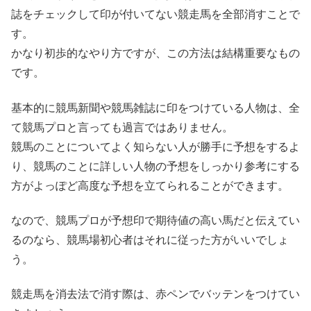
誌をチェックして印が付いてない競走馬を全部消すことで
す。
かなり初歩的なやり方ですが、この方法は結構重要なもの
です。
基本的に競馬新聞や競馬雑誌に印をつけている人物は、全
て競馬プロと言っても過言ではありません。
競馬のことについてよく知らない人が勝手に予想をするよ
り、競馬のことに詳しい人物の予想をしっかり参考にする
方がよっぽど高度な予想を立てられることができます。
なので、競馬プロが予想印で期待値の高い馬だと伝えてい
るのなら、競馬場初心者はそれに従った方がいいでしょ
う。
競走馬を消去法で消す際は、赤ペンでバッテンをつけてい