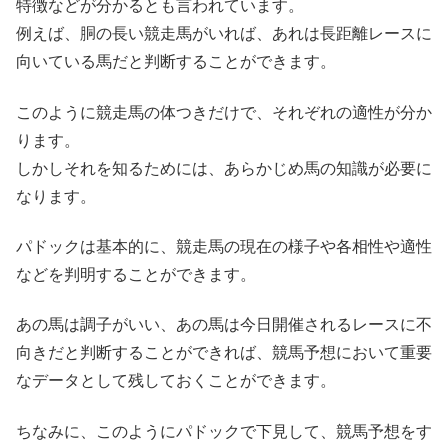
特徴などが分かるとも言われています。
例えば、胴の長い競走馬がいれば、あれは長距離レースに
向いている馬だと判断することができます。
このように競走馬の体つきだけで、それぞれの適性が分か
ります。
しかしそれを知るためには、あらかじめ馬の知識が必要に
なります。
パドックは基本的に、競走馬の現在の様子や各相性や適性
などを判明することができます。
あの馬は調子がいい、あの馬は今日開催されるレースに不
向きだと判断することができれば、競馬予想において重要
なデータとして残しておくことができます。
ちなみに、このようにパドックで下見して、競馬予想をす