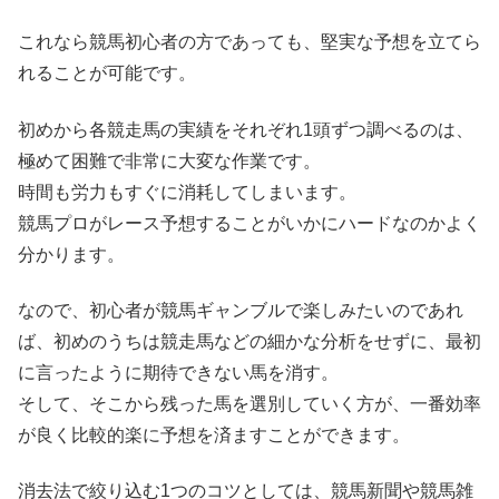
これなら競馬初心者の方であっても、堅実な予想を立てら
れることが可能です。
初めから各競走馬の実績をそれぞれ1頭ずつ調べるのは、
極めて困難で非常に大変な作業です。
時間も労力もすぐに消耗してしまいます。
競馬プロがレース予想することがいかにハードなのかよく
分かります。
なので、初心者が競馬ギャンブルで楽しみたいのであれ
ば、初めのうちは競走馬などの細かな分析をせずに、最初
に言ったように期待できない馬を消す。
そして、そこから残った馬を選別していく方が、一番効率
が良く比較的楽に予想を済ますことができます。
消去法で絞り込む1つのコツとしては、競馬新聞や競馬雑