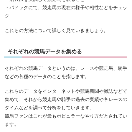
・パドックにて、競走馬の現在の様子や相性などをチェッ
ク
これらの方法について詳しく見ていきましょう。
それぞれの競馬データを集める
それぞれの競馬データというのは、レースや競走馬、騎手
などの各種のデータのことを指します。
これらのデータをインターネットや競馬新聞や雑誌などで
集めて、それから競走馬や騎手の過去の実績や各レースの
タイムなどを調べて分析をしていきます。
競馬ファンはこれが最もポピュラーなやり方だとされてい
ます。