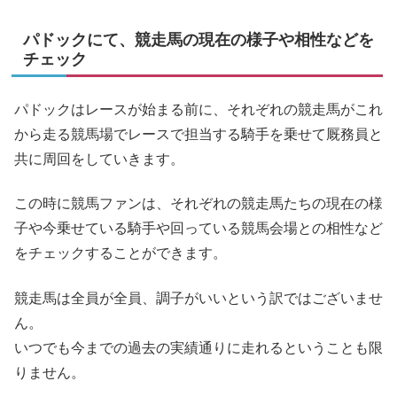
パドックにて、競走馬の現在の様子や相性などを
チェック
パドックはレースが始まる前に、それぞれの競走馬がこれ
から走る競馬場でレースで担当する騎手を乗せて厩務員と
共に周回をしていきます。
この時に競馬ファンは、それぞれの競走馬たちの現在の様
子や今乗せている騎手や回っている競馬会場との相性など
をチェックすることができます。
競走馬は全員が全員、調子がいいという訳ではございませ
ん。
いつでも今までの過去の実績通りに走れるということも限
りません。